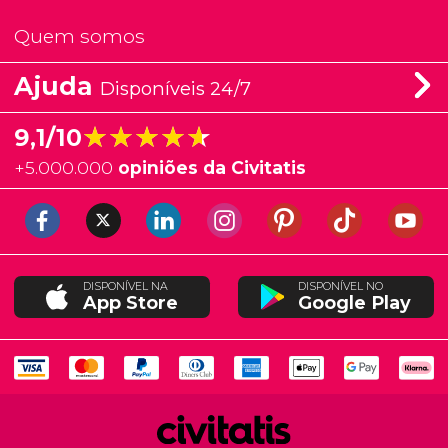
Quem somos
Ajuda
Disponíveis 24/7
★★★★★
★★★★★
9,1/10
+
5.000.000
opiniões da Civitatis
DISPONÍVEL NA
DISPONÍVEL NO
App Store
Google Play