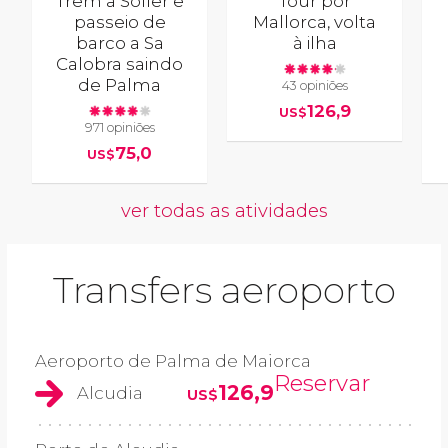
Trem a Sóller e
Tour por
passeio de
Mallorca, volta
barco a Sa
à ilha
Calobra saindo
de Palma
43 opiniões
126,9
US$
971 opiniões
75,0
US$
ver todas as atividades
Transfers aeroporto
Aeroporto de Palma de Maiorca
Reservar
126,9
Alcudia
US$