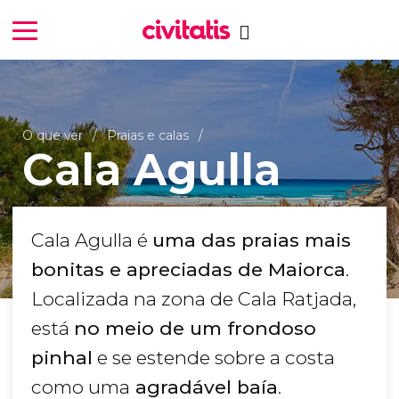
O que ver
Praias e calas
Cala Agulla
Cala Agulla é
uma das praias mais
bonitas e apreciadas de Maiorca
.
Localizada na zona de Cala Ratjada,
está
no meio de um frondoso
pinhal
e se estende sobre a costa
como uma
agradável baía
.