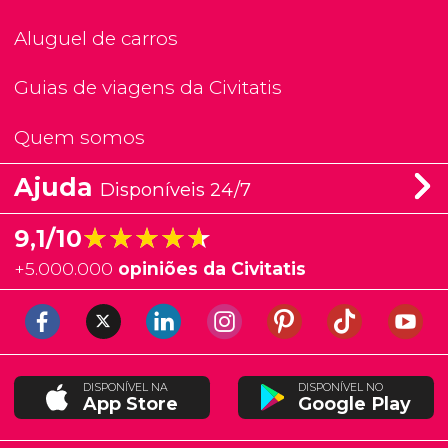
Aluguel de carros
Guias de viagens da Civitatis
Quem somos
Ajuda
Disponíveis 24/7
★★★★★
★★★★★
9,1/10
+
5.000.000
opiniões da Civitatis
DISPONÍVEL NA
DISPONÍVEL NO
App Store
Google Play