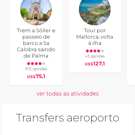
Trem a Sóller e
Tour por
passeio de
Mallorca, volta
barco a Sa
à ilha
Calobra saindo
de Palma
43 opiniões
127,1
US$
973 opiniões
75,1
US$
ver todas as atividades
Transfers aeroporto