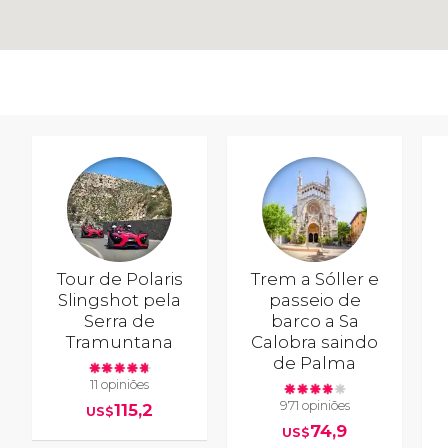
Tour de Polaris
Trem a Sóller e
Slingshot pela
passeio de
Serra de
barco a Sa
Tramuntana
Calobra saindo
de Palma
11 opiniões
971 opiniões
115,2
US$
74,9
US$