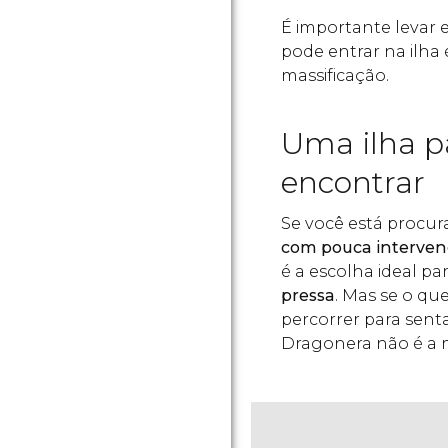
É importante levar
pode entrar na ilha 
massificação.
Uma ilha pa
encontrar
Se você está procu
com pouca interve
é a escolha ideal pa
pressa
. Mas se o qu
percorrer para sentar
Dragonera não é a 