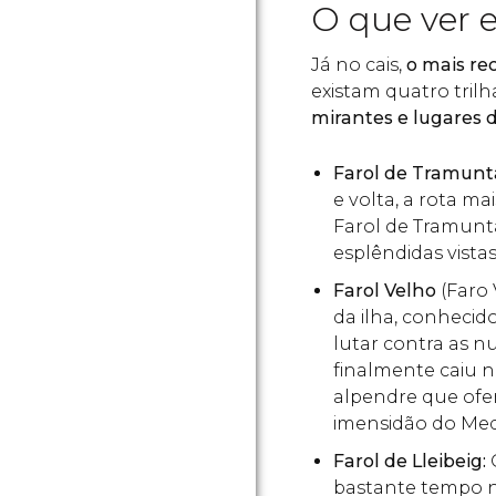
O que ver 
Já no cais,
o mais re
existam quatro tril
mirantes e lugares 
Farol de Tramun
e volta, a rota ma
Farol de Tramunt
esplêndidas vista
Farol Velho
(Faro 
da ilha, conhecid
lutar contra as n
finalmente caiu 
alpendre que ofer
imensidão do Med
Farol de Lleibeig:
O
bastante tempo na 