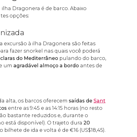
à ilha Dragonera é de barco. Abaixo
ntes opções:
anizada
a excursão à ilha Dragonera são feitas
para fazer snorkel nas quais você poderá
 claras do Mediterrâneo
pulando do barco,
de um
agradável almoço a bordo
antes de
a alta, os barcos oferecem
saídas de
Sant
tos
entre as 9:45 e as 14:15 horas (no resto
são bastante reduzidos e, durante o
ão está disponível). O trajeto dura
20
o bilhete de ida e volta é de
€
16 (
US$
18,45).