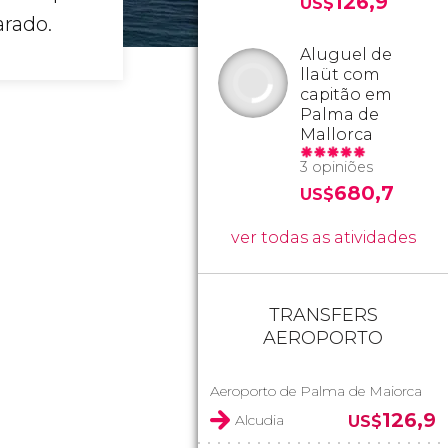
126,9
US$
rado.
Aluguel de
llaüt com
capitão em
Palma de
Mallorca
3 opiniões
680,7
US$
ver todas as atividades
TRANSFERS
AEROPORTO
Aeroporto de Palma de Maiorca
126,9
Alcudia
US$