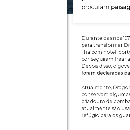
procuram
paisag
Durante os anos 197
para transformar D
ilha com hotel, port
conseguiram frear a
Depois disso, o go
foram declaradas pa
Atualmente, Drago
conservam algumas i
criadouro de pomb
atualmente são usad
refúgio para os gua