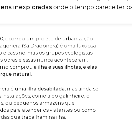
ens inexploradas
onde o tempo parece ter pa
0, ocorreu um projeto de urbanização
ragonera (Sa Dragonera) é uma luxuosa
o e cassino, mas os grupos ecologistas
s obras e essas nunca aconteceram.
verno comprou
a ilha e suas ilhotas, e elas
rque natural
.
nera é uma
ilha desabitada
, mas ainda se
nstalações, como a do galinheiro, o
as, ou pequenos armazéns que
os para atender os visitantes ou como
rdas que trabalham na ilha.