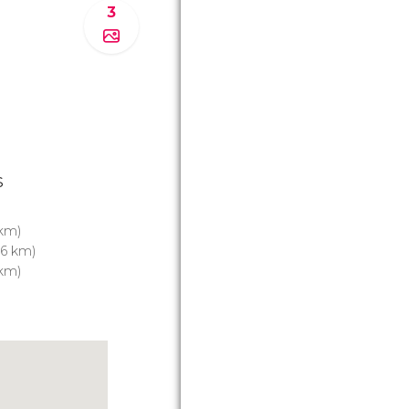
3
s
 km)
.6 km)
 km)