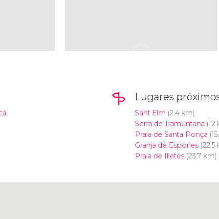
Lugares próximo
ca.
Sant Elm
(2.4 km)
Serra de Tramuntana
(12
Praia de Santa Ponça
(15
Granja de Esporles
(22.5
Praia de Illetes
(23.7 km)
Clique para usar o mapa