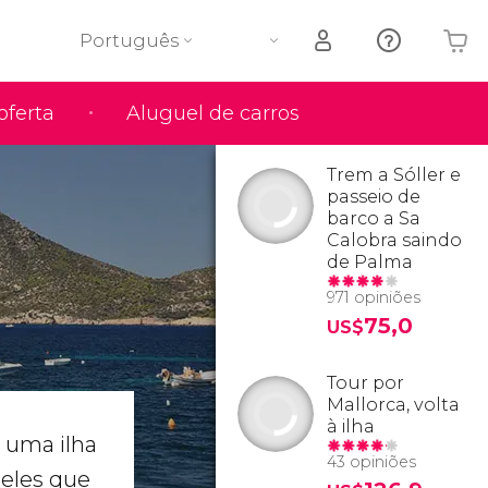
Português
oferta
Aluguel de carros
O seu carrinho está vazio
Trem a Sóller e
passeio de
barco a Sa
Calobra saindo
de Palma
971 opiniões
75,0
US$
Tour por
Mallorca, volta
à ilha
 uma ilha
43 opiniões
ueles que