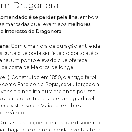
em Dragonera
comendado é se perder pela ilha
, embora
has marcadas que levam aos
melhores
de interesse de Dragonera.
tana:
Com uma hora de duração entre ida
is curta que pode ser feita do porto até o
ana, um ponto elevado que oferece
s da costa de Maiorca de longe.
Vell): Construído em 1850, o antigo farol
o como Faro de Na Popia, se viu forçado a
uvens e a neblina durante anos, por isso
no abandono. Trata-se de um agradável
ece vistas sobre Maiorca e sobre a
iterrâneo.
utras das opções para os que dispõem de
ilha, já que o trajeto de ida e volta até lá