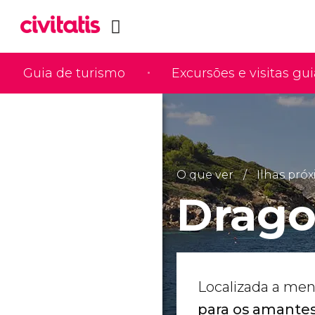
Guia de turismo
Excursões e visitas gu
O que ver
Ilhas pró
Drago
Localizada a men
para os amantes