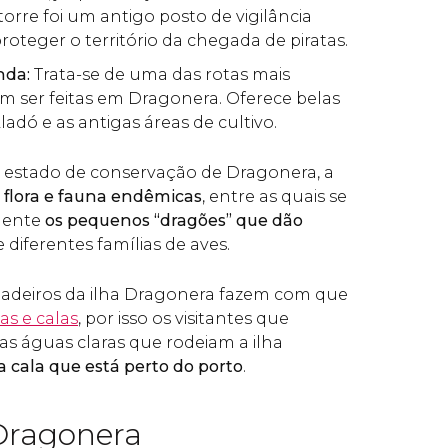
 torre foi um antigo posto de vigilância
roteger o território da chegada de piratas.
nda:
Trata-se de uma das rotas mais
m ser feitas em Dragonera. Oferece belas
Lladó e as antigas áreas de cultivo.
 estado de conservação de Dragonera, a
a
flora e fauna endêmicas
, entre as quais se
mente
os pequenos “dragões” que dão
e diferentes famílias de aves.
ladeiros da ilha Dragonera fazem com que
ias e calas
, por isso os visitantes que
as águas claras que rodeiam a ilha
 cala que está perto do porto
.
Dragonera