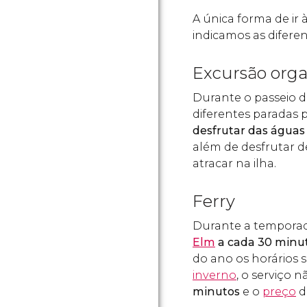
A única forma de ir 
indicamos as difere
Excursão org
Durante o passeio d
diferentes paradas 
desfrutar das águas
além de desfrutar 
atracar na ilha.
Ferry
Durante a temporad
Elm
a cada 30 minu
do ano os horários 
inverno
, o serviço n
minutos
e o
preço
d