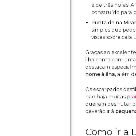
é de três horas. A
construído para p
Punta de na Mira
simples que pode
vistas sobre cala 
Graças ao excelente
ilha conta com um
destacam especial
nome à ilha
, além d
Os escarpados desfi
não haja muitas
pra
queiram desfrutar d
deverão ir à
pequena
Como ir a 