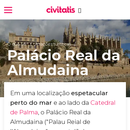
O que ver
Atrações turísticas
Palácio Real da
Almudaina
Em uma localização
espetacular
perto do mar
e ao lado da
Catedral
de Palma
, o Palácio Real da
Almudaina ("Palau Reial de