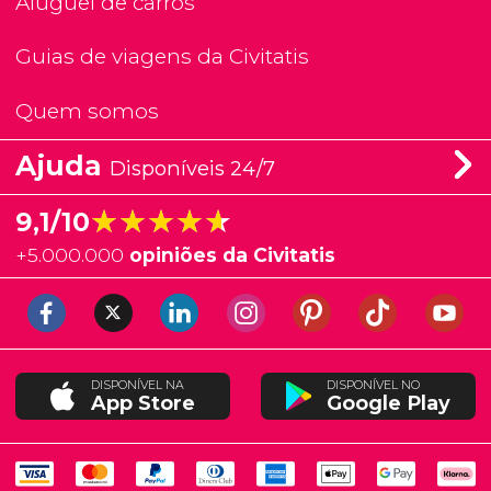
Aluguel de carros
Guias de viagens da Civitatis
Quem somos
Ajuda
Disponíveis 24/7
★★★★★
★★★★★
9,1/10
+
5.000.000
opiniões da Civitatis
DISPONÍVEL NA
DISPONÍVEL NO
App Store
Google Play