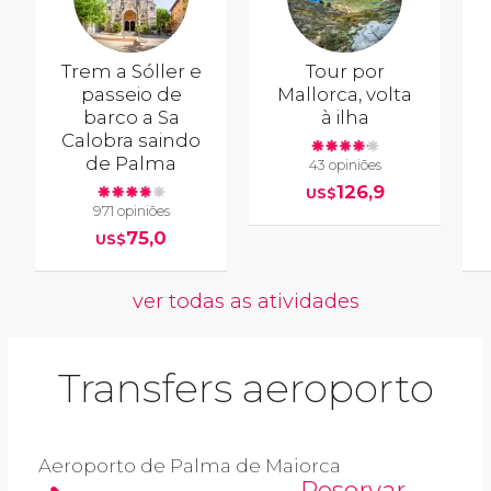
Trem a Sóller e
Tour por
passeio de
Mallorca, volta
barco a Sa
à ilha
Calobra saindo
de Palma
43 opiniões
126,9
US$
971 opiniões
75,0
US$
ver todas as atividades
Transfers aeroporto
Aeroporto de Palma de Maiorca
Reservar