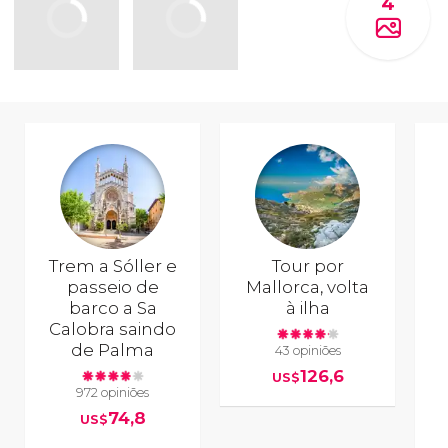
4
Trem a Sóller e
Tour por
passeio de
Mallorca, volta
barco a Sa
à ilha
Calobra saindo
de Palma
43 opiniões
126,6
US$
972 opiniões
74,8
US$